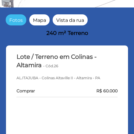
Fotos
Mapa
Vista da rua
240 m² Terreno
Lote / Terreno em Colinas -
Altamira
- Cód.26
AL.ITAJUBA - Colinas Altaville II - Altamira - PA
Comprar
R$ 60.000
VEJA TODOS MEUS IMÓVEIS (6)
FALE COM O CORRETOR