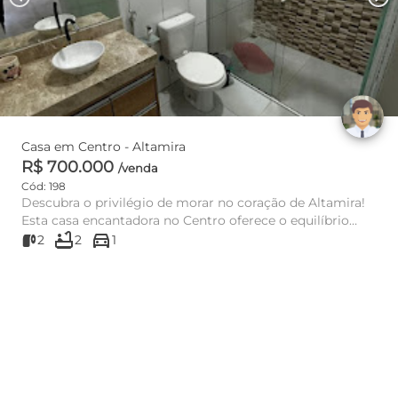
Casa em Centro - Altamira
R$ 700.000
/venda
Cód: 198
Descubra o privilégio de morar no coração de Altamira!
Esta casa encantadora no Centro oferece o equilíbrio
bathtub
directions_car
perfeito en...
2
2
1