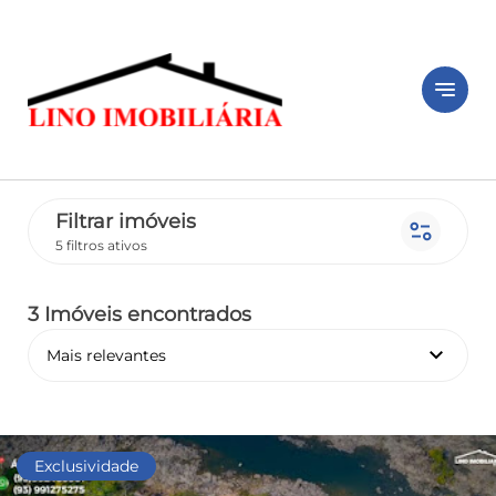
notes
Filtrar imóveis
page_info
5 filtros ativos
3 Imóveis encontrados
keyboard_arrow_down
Mais relevantes
Exclusividade