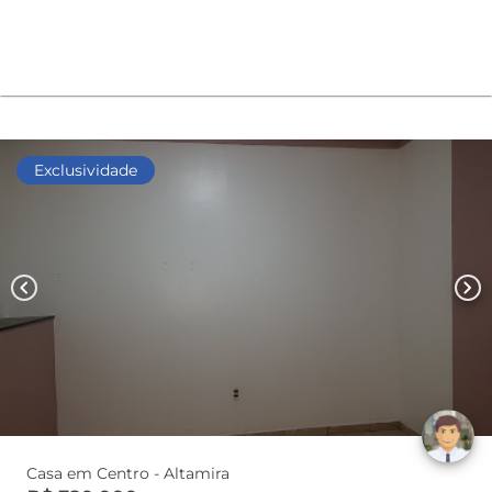
Exclusividade
chevron_left
chevron_right
Casa em Centro - Altamira