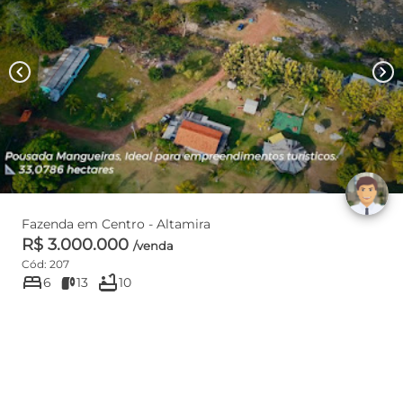
chevron_left
chevron_right
Fazenda em Centro - Altamira
R$ 3.000.000
/venda
Cód: 207
bed
bathtub
6
13
10