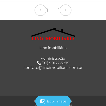
chevron_left
chevron_right
1 ... 1
Lino imobiliária
Administração
(93) 99127-5275
contato@linoimobiliaria.com.br
map_search
© 2026 - Lino imobiliária
Exibir mapa
Tecnologia