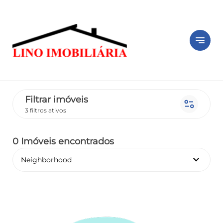
notes
Filtrar imóveis
page_info
3 filtros ativos
0 Imóveis encontrados
keyboard_arrow_down
Neighborhood