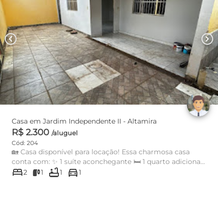
chevron_left
chevron_right
Casa em Jardim Independente II - Altamira
R$ 2.300
/aluguel
Cód: 204
🏡 Casa disponível para locação! Essa charmosa casa
conta com: ✨ 1 suíte aconchegante 🛏️ 1 quarto adicional
bed
bathtub
directions_car
🚿 1 banhei...
2
1
1
1