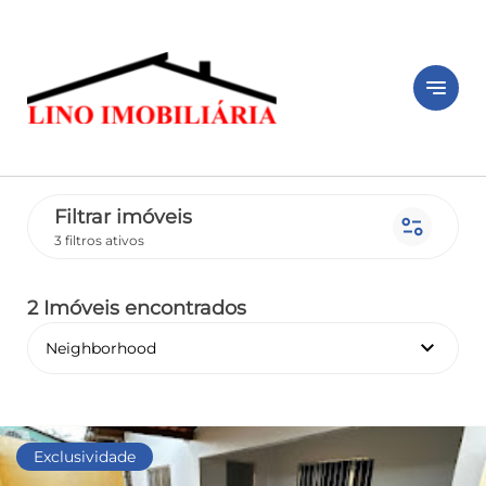
notes
Filtrar imóveis
page_info
3 filtros ativos
2 Imóveis encontrados
keyboard_arrow_down
Neighborhood
Exclusividade