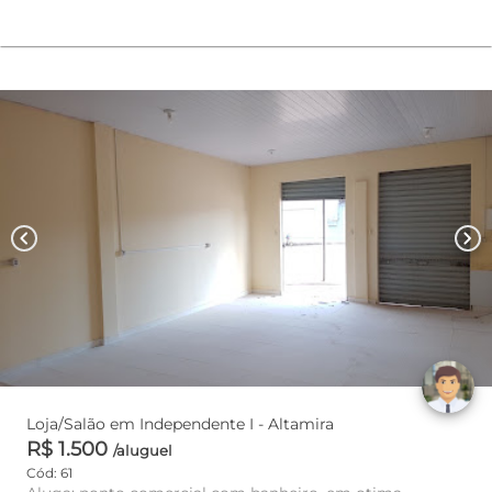
chevron_left
chevron_right
Loja/Salão em Independente I - Altamira
R$ 1.500
/aluguel
Cód: 61