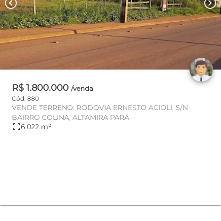
chevron_left
chevron_right
R$ 1.800.000
/venda
Cód: 880
VENDE TERRENO: RODOVIA ERNESTO ACIOLI, S/N
BAIRRO COLINA, ALTAMIRA PARÁ
fullscreen
6.022 m²