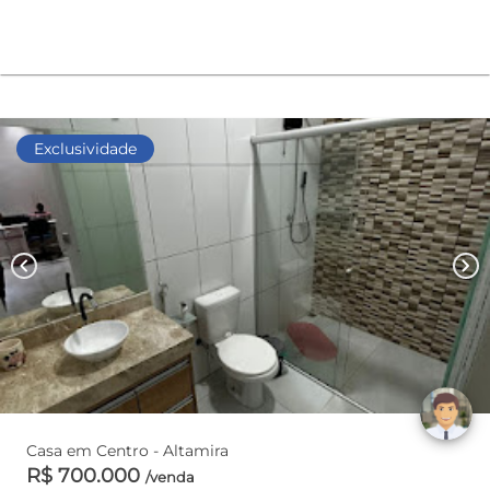
Exclusividade
chevron_left
chevron_right
Casa em Centro - Altamira
R$ 700.000
/venda