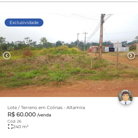
Exclusividade
chevron_left
chevron_right
Lote / Terreno em Colinas - Altamira
R$ 60.000
/venda
Cód: 26
fullscreen
240 m²