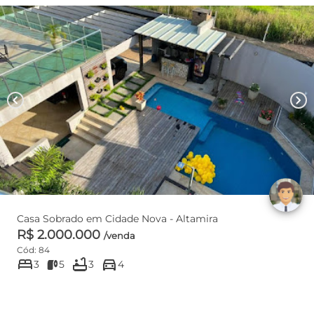
chevron_left
chevron_right
Casa Sobrado em Cidade Nova - Altamira
R$ 2.000.000
/venda
Cód: 84
bed
bathtub
directions_car
3
5
3
4