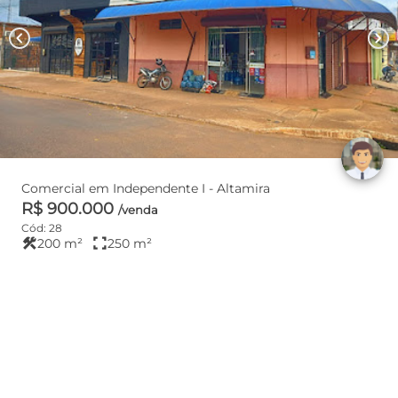
chevron_left
chevron_right
Comercial em Independente I - Altamira
R$ 900.000
/venda
Cód: 28
construction
fullscreen
200 m²
250 m²