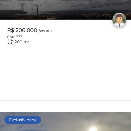
R$ 200.000
/venda
Cód: 777
fullscreen
1.200 m²
Exclusividade