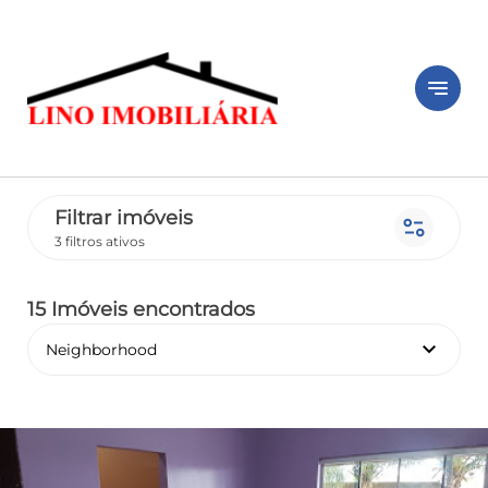
notes
Filtrar imóveis
page_info
3 filtros ativos
15 Imóveis encontrados
keyboard_arrow_down
Neighborhood