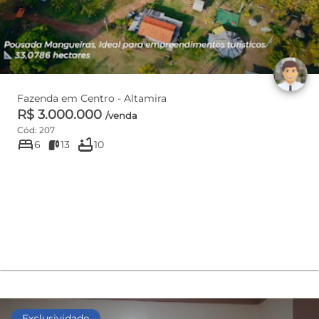
Fazenda em Centro - Altamira
R$ 3.000.000
/venda
Cód: 207
bed
bathtub
6
13
10
Exclusividade