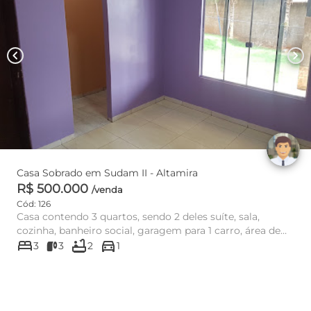
chevron_left
chevron_right
Casa Sobrado em Sudam II - Altamira
R$ 500.000
/venda
Cód: 126
Casa contendo 3 quartos, sendo 2 deles suíte, sala,
cozinha, banheiro social, garagem para 1 carro, área de
bed
bathtub
directions_car
serviço, con...
3
3
2
1