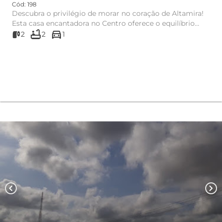
Cód: 198
Descubra o privilégio de morar no coração de Altamira!
Esta casa encantadora no Centro oferece o equilíbrio
bathtub
directions_car
perfeito en...
2
2
1
chevron_left
chevron_right