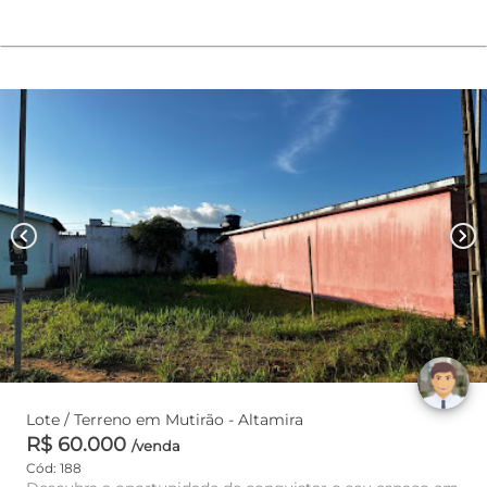
chevron_left
chevron_right
Lote / Terreno em Mutirão - Altamira
R$ 60.000
/venda
Cód: 188