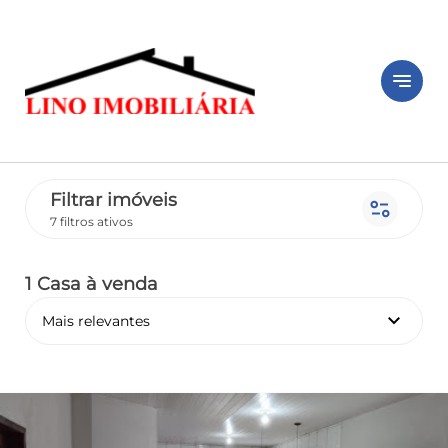
notes
Filtrar imóveis
page_info
7 filtros ativos
1 Casa
à venda
keyboard_arrow_down
Mais relevantes