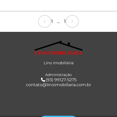
chevron_left
chevron_right
1 ... 1
Lino imobiliária
Administração
(93) 99127-5275
contato@linoimobiliaria.com.br