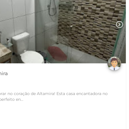
chevron_right
- Altamira
rar no coração de Altamira! Esta casa encantadora no
erfeito en...