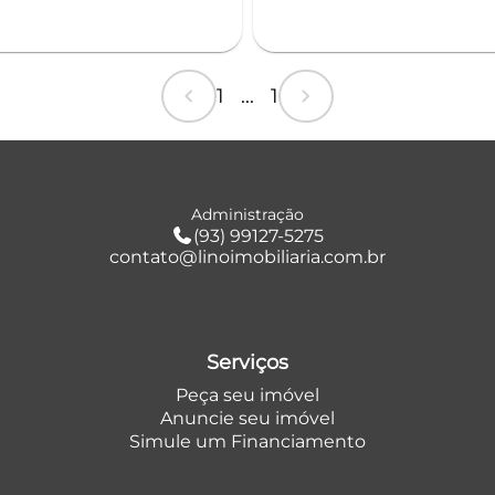
chevron_left
chevron_right
1 ... 1
Administração
(93) 99127-5275
contato@linoimobiliaria.com.br
Serviços
Peça seu imóvel
Anuncie seu imóvel
Simule um Financiamento