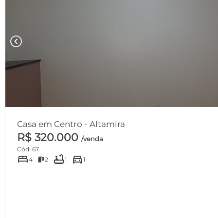
chevron_left
Casa em Centro - Altamira
R$ 320.000
/venda
Cód: 67
bed
bathtub
directions_car
4
2
1
1