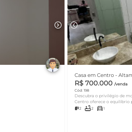
chevron_right
chevron_left
Casa em Centro 
R$ 700.000
/venda
Cód: 198
Descubra o privilégio de mo
Centro oferece o equilíbrio p
bathtub
directions_car
2
2
1